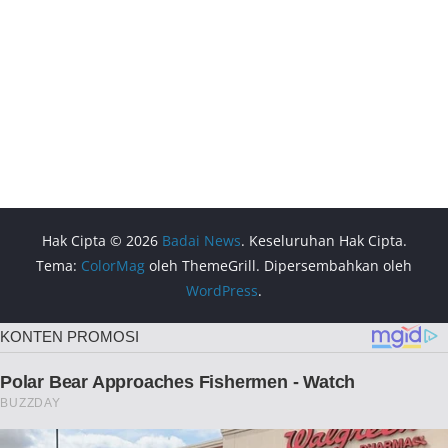
Hak Cipta © 2026
Badai News
. Keseluruhan Hak Cipta.
Tema:
ColorMag
oleh ThemeGrill. Dipersembahkan oleh
WordPress
.