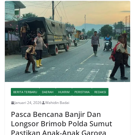
BERITA TERBARU
DAERAH
HUKRIM
PERISTIWA
REDAKSI
Januari 24, 2026
Wahidin Badai
Pasca Bencana Banjir Dan
Longsor Brimob Polda Sumut
Pastikan Anak-Anak Garoga