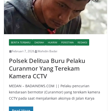
BERITA TERBARU
DAERAH
HUKRIM
PERISTIWA
REDAKSI
Februari 7, 2026
Wahidin Badai
Polsek Delitua Buru Pelaku
Curanmor Yang Terekam
Kamera CCTV
MEDAN – BADAINEWS.COM || Pelaku pencurian
kendaraan bermotor (Curanmor) yang terekam kamera
CCTV pada saat menjalankan aksinya di Jalan Karya
Read More