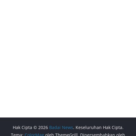
Hak Cipta © 2026
Badai News
. Keseluruhan Hak Cipta.
Tema:
ColorMag
oleh ThemeGrill. Dipersembahkan oleh