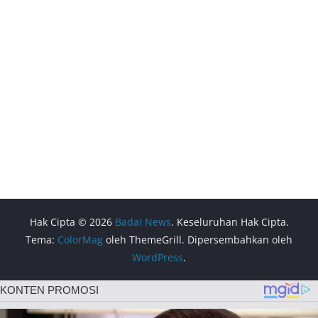
Hak Cipta © 2026
Badai News
. Keseluruhan Hak Cipta.
Tema:
ColorMag
oleh ThemeGrill. Dipersembahkan oleh
WordPress
.