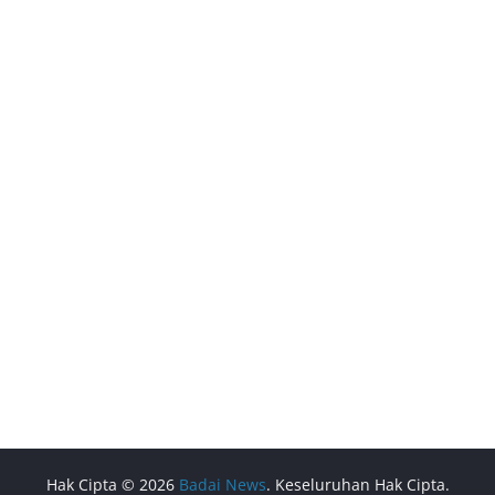
Hak Cipta © 2026
Badai News
. Keseluruhan Hak Cipta.