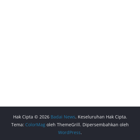
Hak Cipta © 2026
Badai News
. Keseluruhan Hak Cipta.
Tema:
ColorMag
oleh ThemeGrill. Dipersembahkan oleh
WordPress
.