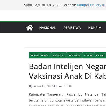
Kapolda Sumut – 
Skip
Terbaru:
Sabtu, Agustus 8, 2026
Penegakan Hukum 
to
Kompol Dr Fery K
Berhasil Diamanka
content
Serapan Anggaran 
Sekda: Kami Saran
NASIONAL
PERISTIWA
HUKRIM
Percepat Penangan
SDABMBK Perkuat 
Lapor Pak Kapolre
Brahrang Di Kota 
BERITA TERBARU
NASIONAL
PERISTIWA
RAGAM
REDAKSI
Badan Intelijen Nega
Vaksinasi Anak Di K
Januari 11, 2022
admin1000
Kabupaten Tangerang- Pasca libur Natal dan T
terutama di Ibu Kota Jakarta dan wilayah penyan