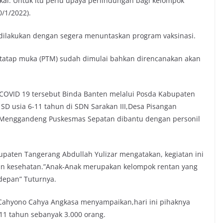
kal. Untuk itu perlu upaya perlindungan bagi kelompok
0/1/2022).
dilakukan dengan segera menuntaskan program vaksinasi.
n tatap muka (PTM) sudah dimulai bahkan direncanakan akan
COVID 19 tersebut Binda Banten melalui Posda Kabupaten
SD usia 6-11 tahun di SDN Sarakan III,Desa Pisangan
 Menggandeng Puskesmas Sepatan dibantu dengan personil
bupaten Tangerang Abdullah Yulizar mengatakan, kegiatan ini
n kesehatan.”Anak-Anak merupakan kelompok rentan yang
depan” Tuturnya.
 Cahyono Cahya Angkasa menyampaikan,hari ini pihaknya
11 tahun sebanyak 3.000 orang.