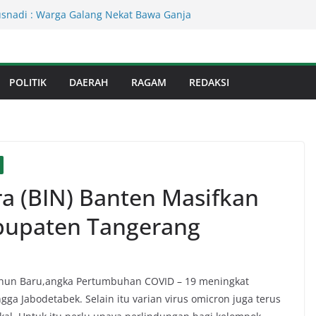
Kejati Sumut Teken MoU Wujudkan
Profesional Tanpa Praktik Transaksiona
usnadi : Warga Galang Nekat Bawa Ganja
n Satresnarkoba Polresta Deliserdang
Dinas Perkimcikataru Paling Buruk, Plh
kan Dievaluasi
POLITIK
DAERAH
RAGAM
REDAKSI
an Infrastruktur Kota Medan, Dinas
Sinergi dengan Kecamatan
s Binjai! Diduga Warga Resah Judi
Binjai Bebas Beroperasi
ra (BIN) Banten Masifkan
abupaten Tangerang
ahun Baru,angka Pertumbuhan COVID – 19 meningkat
gga Jabodetabek. Selain itu varian virus omicron juga terus