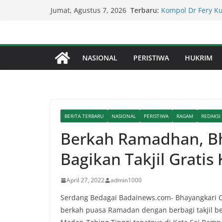
Skip
Kapolda Sumut – 
Terbaru:
Jumat, Agustus 7, 2026
Penegakan Hukum 
to
Kompol Dr Fery K
content
Berhasil Diamanka
Serapan Anggaran 
Sekda: Kami Saran
NASIONAL
PERISTIWA
HUKRIM
Percepat Penangan
SDABMBK Perkuat 
Lapor Pak Kapolre
Brahrang Di Kota 
BERITA TERBARU
NASIONAL
PERISTIWA
RAGAM
REDAKSI
Berkah Ramadhan, Bh
Bagikan Takjil Gratis
April 27, 2022
admin1000
Serdang Bedagai Badainews.com- Bhayangkari C
berkah puasa Ramadan dengan berbagi takjil be