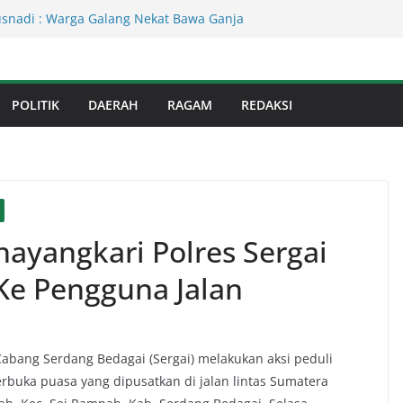
Kejati Sumut Teken MoU Wujudkan
Profesional Tanpa Praktik Transaksiona
usnadi : Warga Galang Nekat Bawa Ganja
n Satresnarkoba Polresta Deliserdang
Dinas Perkimcikataru Paling Buruk, Plh
kan Dievaluasi
POLITIK
DAERAH
RAGAM
REDAKSI
an Infrastruktur Kota Medan, Dinas
Sinergi dengan Kecamatan
s Binjai! Diduga Warga Resah Judi
Binjai Bebas Beroperasi
ayangkari Polres Sergai
 Ke Pengguna Jalan
abang Serdang Bedagai (Sergai) melakukan aksi peduli
rbuka puasa yang dipusatkan di jalan lintas Sumatera