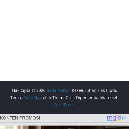
Hak Cipta © 2026
Badai News
. Keseluruhan Hak Cipta.
Tema:
ColorMag
oleh ThemeGrill. Dipersembahkan oleh
WordPress
.