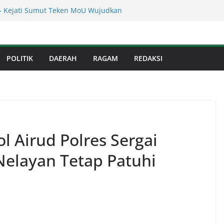
res Binjai! Diduga Warga Resah Judi
a Binjai Bebas Beroperasi
– Kejati Sumut Teken MoU Wujudkan
 Profesional Tanpa Praktik Transaksiona
erahkan Sejumlah Alat Berat Bersihkan
an Dari Sedimentasi Tebal
POLITIK
DAERAH
RAGAM
REDAKSI
n Dinas Perkimcikataru Paling Buruk, Plh
ankan Dievaluasi
anan Infrastruktur Kota Medan, Dinas
t Sinergi dengan Kecamatan
ol Airud Polres Sergai
elayan Tetap Patuhi