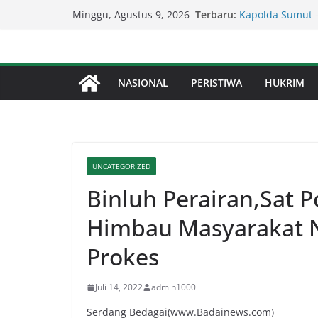
Lapor Pak Kapol
Skip
Terbaru:
Brahrang Di Kot
Minggu, Agustus 9, 2026
to
Kapolda Sumut 
Penegakan Hukum
content
Kadis SDABMBK K
Parit Jalan Tadu
NASIONAL
PERISTIWA
HUKRIM
Serapan Anggara
Sekda: Kami Sar
Percepat Penang
SDABMBK Perkua
UNCATEGORIZED
Binluh Perairan,Sat P
Himbau Masyarakat N
Prokes
Juli 14, 2022
admin1000
Serdang Bedagai(www.Badainews.com)