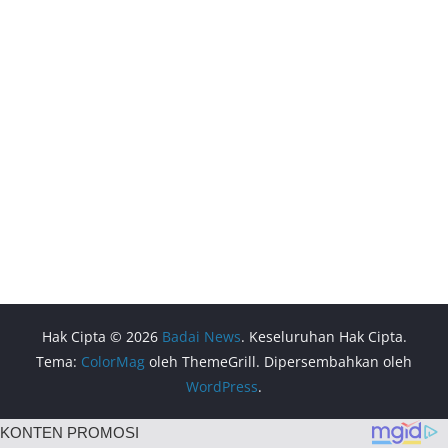
Hak Cipta © 2026
Badai News
. Keseluruhan Hak Cipta.
Tema:
ColorMag
oleh ThemeGrill. Dipersembahkan oleh
WordPress
.