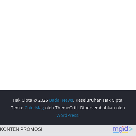
Hak Cipta © 2026
Badai News
. Keseluruhan Hak Cipta.
Tema:
ColorMag
oleh ThemeGrill. Dipersembahkan oleh
WordPress
.