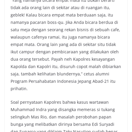
“Yang namanya bicara empat mata itu bukan berarti
tidak ada orang lain di sekitar atau di ruangan itu,
geblek! Kalau bicara empat mata berduaan saja, itu
namanya pacaran boss-qu. Jika Anda bicara berdua di
satu meja dengan seorang rekan bisnis di sebuah cafe,
walaupun cafenya ramai, itu juga namanya bicara
empat mata. Orang lain yang ada di sekitar situ tidak
ikut campur dengan pembicaraan yang dilakukan oleh
dua orang tersebut. Payah neh Kapolres kesayangan
Kapolda dan Kapolri itu, disuruh copot malah dibiarkan
saja, tambah kelihatan blundernya,” cetus alumni
Program Persahabatan Indonesia Jepang Abad-21 itu
prihatin.
Soal pernyataan Kapolres bahwa kasus wartawan
Muhammad Indra yang disangka memeras si tukang
selingkuh Mas Rio, dan masalah perobohan papan
bunga yang melibatkan dirinya bersama Edi Suryadi
dan Sunarso yang diklaim Zaky Nasution sudah benar