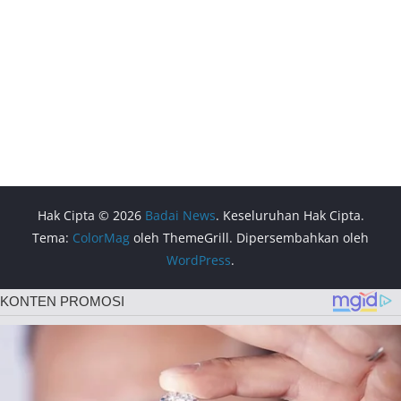
Hak Cipta © 2026
Badai News
. Keseluruhan Hak Cipta.
Tema:
ColorMag
oleh ThemeGrill. Dipersembahkan oleh
WordPress
.