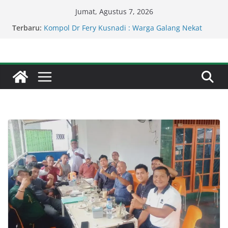
Skip
Jumat, Agustus 7, 2026
to
Kapolda Sumut – Kejati Sumut Teken MoU
Terbaru:
Wujudkan Penegakan Hukum Profesional Tanpa
content
Praktik Transaksiona
Kompol Dr Fery Kusnadi : Warga Galang Nekat
Bawa Ganja Berhasil Diamankan Satresnarkoba
Polresta Deliserdang
Serapan Anggaran Dinas Perkimcikataru Paling
Buruk, Plh Sekda: Kami Sarankan Dievaluasi
Percepat Penanganan Infrastruktur Kota Medan,
Dinas SDABMBK Perkuat Sinergi dengan
Kecamatan
Lapor Pak Kapolres Binjai! Diduga Warga Resah
Judi Brahrang Di Kota Binjai Bebas Beroperasi