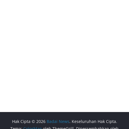
Hak Cipta © 2026
Badai News
. Keseluruhan Hak Cipta.
Tema:
ColorMag
oleh ThemeGrill. Dipersembahkan oleh