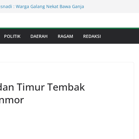
Kejati Sumut Teken MoU Wujudkan
Profesional Tanpa Praktik Transaksiona
usnadi : Warga Galang Nekat Bawa Ganja
n Satresnarkoba Polresta Deliserdang
Dinas Perkimcikataru Paling Buruk, Plh
kan Dievaluasi
POLITIK
DAERAH
RAGAM
REDAKSI
an Infrastruktur Kota Medan, Dinas
Sinergi dengan Kecamatan
s Binjai! Diduga Warga Resah Judi
Binjai Bebas Beroperasi
edan Timur Tembak
anmor