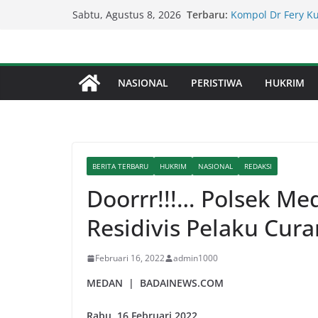
Kapolda Sumut – 
Skip
Terbaru:
Sabtu, Agustus 8, 2026
Penegakan Hukum 
to
Kompol Dr Fery K
Berhasil Diamanka
content
Serapan Anggaran 
Sekda: Kami Saran
NASIONAL
PERISTIWA
HUKRIM
Percepat Penangan
SDABMBK Perkuat 
Lapor Pak Kapolre
Brahrang Di Kota 
BERITA TERBARU
HUKRIM
NASIONAL
REDAKSI
Doorrr!!!… Polsek M
Residivis Pelaku Cur
Februari 16, 2022
admin1000
MEDAN | BADAINEWS.COM
Rabu, 16 Februari 2022.