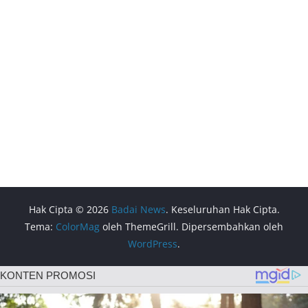
Hak Cipta © 2026
Badai News
. Keseluruhan Hak Cipta.
Tema:
ColorMag
oleh ThemeGrill. Dipersembahkan oleh
WordPress
.