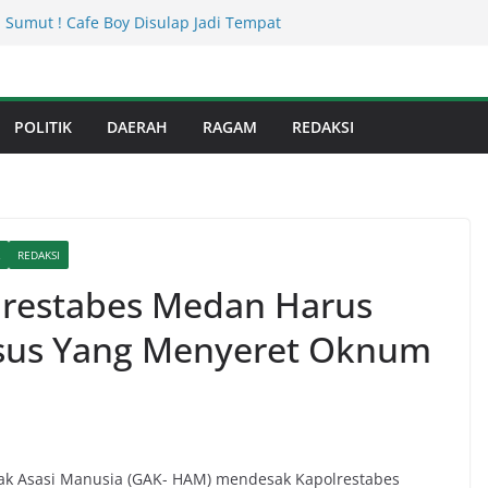
 Sumut ! Cafe Boy Disulap Jadi Tempat
Dikelola Aseng Kayu.
an Infrastruktur Kota Medan, Dinas
Sinergi dengan Kecamatan
s Binjai! Diduga Warga Resah Judi
POLITIK
DAERAH
RAGAM
REDAKSI
Binjai Bebas Beroperasi
Kejati Sumut Teken MoU Wujudkan
Profesional Tanpa Praktik Transaksiona
usnadi : Warga Galang Nekat Bawa Ganja
n Satresnarkoba Polresta Deliserdang
REDAKSI
restabes Medan Harus
asus Yang Menyeret Oknum
ak Asasi Manusia (GAK- HAM) mendesak Kapolrestabes