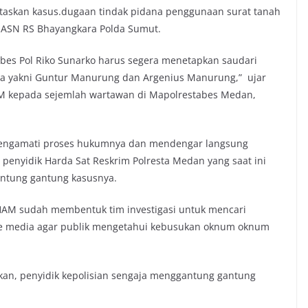
taskan kasus.dugaan tindak pidana penggunaan surat tanah
m ASN RS Bhayangkara Polda Sumut.
bes Pol Riko Sunarko harus segera menetapkan saudari
nya yakni Guntur Manurung dan Argenius Manurung,” ujar
AM kepada sejemlah wartawan di Mapolrestabes Medan,
mengamati proses hukumnya dan mendengar langsung
penyidik Harda Sat Reskrim Polresta Medan yang saat ini
antung gantung kasusnya.
K HAM sudah membentuk tim investigasi untuk mencari
 ke media agar publik mengetahui kebusukan oknum oknum
kan, penyidik kepolisian sengaja menggantung gantung