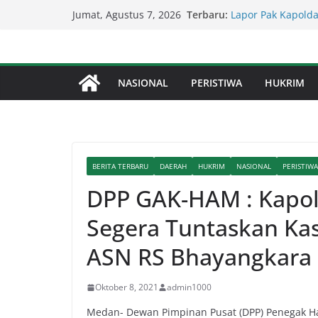
Skip
Terbaru:
Lapor Pak Kapolda
Jumat, Agustus 7, 2026
to
Perjudian Diduga 
Percepat Penangan
content
SDABMBK Perkuat 
Lapor Pak Kapolre
NASIONAL
PERISTIWA
HUKRIM
Brahrang Di Kota 
Kapolda Sumut – 
Penegakan Hukum 
Kompol Dr Fery K
Berhasil Diamanka
BERITA TERBARU
DAERAH
HUKRIM
NASIONAL
PERISTIWA
DPP GAK-HAM : Kapol
Segera Tuntaskan K
ASN RS Bhayangkara
Oktober 8, 2021
admin1000
Medan- Dewan Pimpinan Pusat (DPP) Penegak H