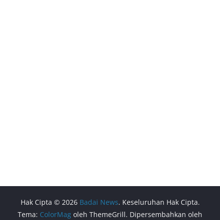
Hak Cipta © 2026
Badai News
. Keseluruhan Hak Cipta.
Tema:
ColorMag
oleh ThemeGrill. Dipersembahkan oleh