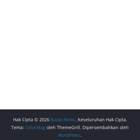
Hak Cipta © 2026
Badai News
. Keseluruhan Hak Cipta.
Tema:
ColorMag
oleh ThemeGrill. Dipersembahkan oleh
WordPress
.