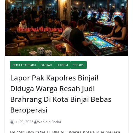
BERITA TERBARU
DAERAH
HUKRIM
REDAKSI
Lapor Pak Kapolres Binjai!
Diduga Warga Resah Judi
Brahrang Di Kota Binjai Bebas
Beroperasi
Juli 29, 2026
Wahidin Badai
BADAINEWS.COM || BINJAI – Warga Kota Binjai merasa