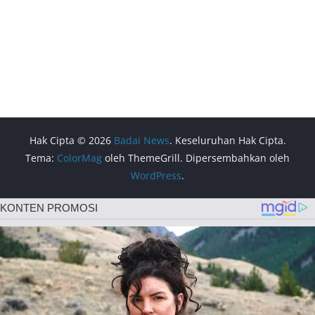
Hak Cipta © 2026
Badai News
. Keseluruhan Hak Cipta.
Tema:
ColorMag
oleh ThemeGrill. Dipersembahkan oleh
WordPress
.