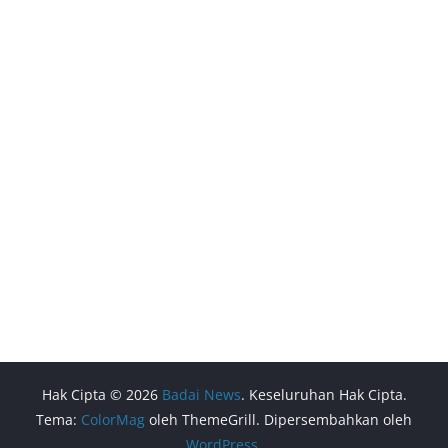
Hak Cipta © 2026
Badai News
. Keseluruhan Hak Cipta.
Tema:
ColorMag
oleh ThemeGrill. Dipersembahkan oleh
WordPress
.