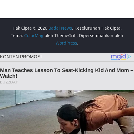
Hak Cipta © 2026
Badai News
. Keseluruhan Hak Cipta.
Tema:
ColorMag
oleh ThemeGrill. Dipersembahkan oleh
WordPress
.