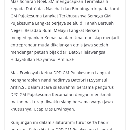
Mas Somiran Noel, SM mengucapkan Terimakasih
kepada Dato’ atas Nasehat dan Bimbingan kepada kami
GM Pujakesuma Langkat Terkhususnya Semoga GM
Pujakesuma Langkat berjaya selalu di Tanah Bertuah
Negeri Beradab Bumi Melayu Langkat Berseri
mengedepankan Kemashalatan Umat dan siap menjadi
entrepreneur muda dikalangan etnis Jawa setelah
mendengar petuah bijak dari Dato’Srilelawangsa
Hidayatullah H.Syamsul Arifin,SE
Mas Erwinsyah Ketua DPD GM Pujakesuma Langkat
Mengharapkan nanti hadirnya Dato’Sri H.Syamsul
Arifin,SE dalam acara silaturahmi bersama pengurus
DPC GM Pujakesuma Kecamatan dengan menikmati
makan nasi urap diwaktu siang bersama warga Jawa
khususnya, Ucap Mas Erwinsyah.
Kunjungan ini dalam silaturahmi turut serta hadir
bersama Ketua Harian DPD GM Pujakesuma Langkat