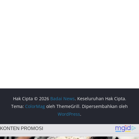
Hak Cipta © 2026
Badai News
. Keseluruhan Hak Cipta.
Tema:
ColorMag
oleh ThemeGrill. Dipersembahkan oleh
WordPress
.