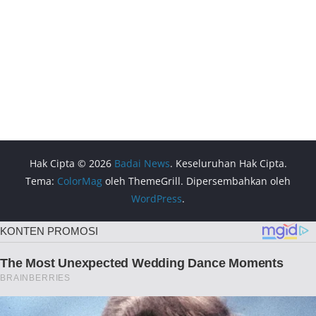
Hak Cipta © 2026
Badai News
. Keseluruhan Hak Cipta.
Tema:
ColorMag
oleh ThemeGrill. Dipersembahkan oleh
WordPress
.