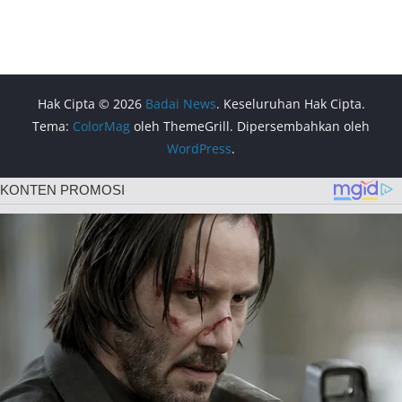
Hak Cipta © 2026
Badai News
. Keseluruhan Hak Cipta.
Tema:
ColorMag
oleh ThemeGrill. Dipersembahkan oleh
WordPress
.