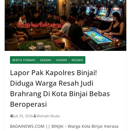
BERITA TERBARU
DAERAH
HUKRIM
REDAKSI
Lapor Pak Kapolres Binjai!
Diduga Warga Resah Judi
Brahrang Di Kota Binjai Bebas
Beroperasi
Juli 29, 2026
Wahidin Badai
BADAINEWS.COM || BINJAI – Warga Kota Binjai merasa