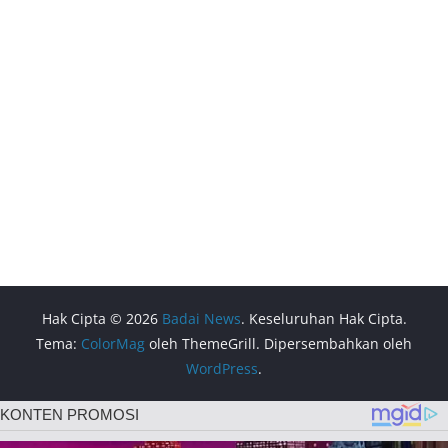
Hak Cipta © 2026
Badai News
. Keseluruhan Hak Cipta.
Tema:
ColorMag
oleh ThemeGrill. Dipersembahkan oleh
WordPress
.