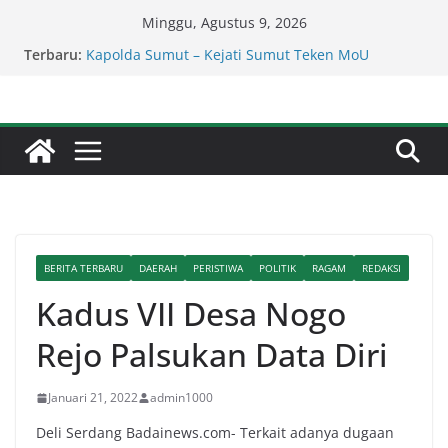
Skip
Minggu, Agustus 9, 2026
to
Lapor Pak Kapolres Binjai! Diduga Warga Resah
Terbaru:
Judi Brahrang Di Kota Binjai Bebas Beroperasi
content
Kapolda Sumut – Kejati Sumut Teken MoU
Wujudkan Penegakan Hukum Profesional Tanpa
Praktik Transaksiona
Kadis SDABMBK Kerahkan Sejumlah Alat Berat
Bersihkan Parit Jalan Taduan Dari Sedimentasi
Tebal
Serapan Anggaran Dinas Perkimcikataru Paling
Buruk, Plh Sekda: Kami Sarankan Dievaluasi
Percepat Penanganan Infrastruktur Kota Medan,
Dinas SDABMBK Perkuat Sinergi dengan
BERITA TERBARU
DAERAH
PERISTIWA
POLITIK
RAGAM
REDAKSI
Kecamatan
Kadus VII Desa Nogo
Rejo Palsukan Data Diri
Januari 21, 2022
admin1000
Deli Serdang Badainews.com- Terkait adanya dugaan