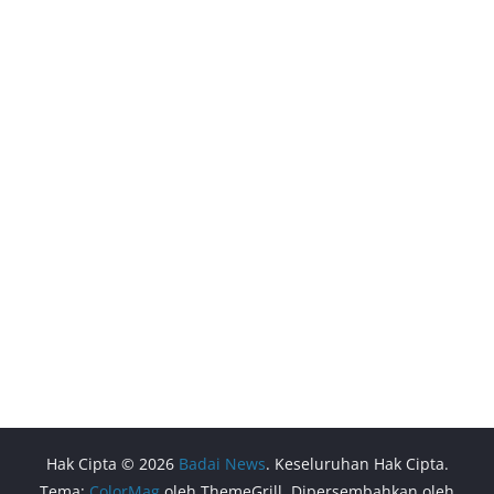
Hak Cipta © 2026
Badai News
. Keseluruhan Hak Cipta.
Tema:
ColorMag
oleh ThemeGrill. Dipersembahkan oleh