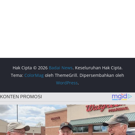
Hak Cipta © 2026
Badai News
. Keseluruhan Hak Cipta.
Tema:
ColorMag
oleh ThemeGrill. Dipersembahkan oleh
WordPress
.