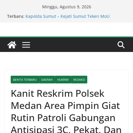
Skip
Minggu, Agustus 9, 2026
to
Lapor Pak Kapolres Binjai! Diduga Warga Resah
Terbaru:
Judi Brahrang Di Kota Binjai Bebas Beroperasi
content
Kapolda Sumut – Kejati Sumut Teken MoU
Wujudkan Penegakan Hukum Profesional Tanpa
Praktik Transaksiona
Kadis SDABMBK Kerahkan Sejumlah Alat Berat
Bersihkan Parit Jalan Taduan Dari Sedimentasi
Tebal
Serapan Anggaran Dinas Perkimcikataru Paling
Buruk, Plh Sekda: Kami Sarankan Dievaluasi
Percepat Penanganan Infrastruktur Kota Medan,
Dinas SDABMBK Perkuat Sinergi dengan
BERITA TERBARU
DAERAH
HUKRIM
REDAKSI
Kecamatan
Kanit Reskrim Polsek
Medan Area Pimpin Giat
Rutin Patroli Gabungan
Antisipasi 3C, Pekat, Dan