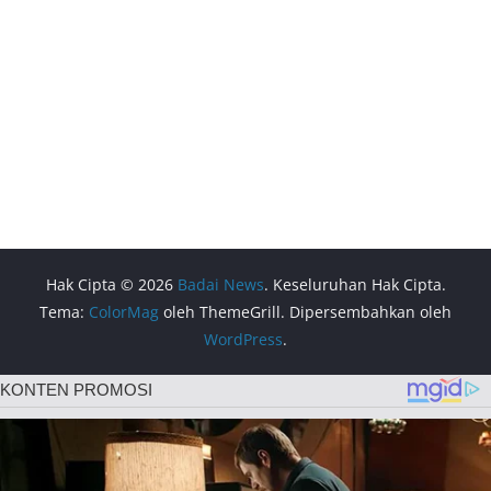
Hak Cipta © 2026
Badai News
. Keseluruhan Hak Cipta.
Tema:
ColorMag
oleh ThemeGrill. Dipersembahkan oleh
WordPress
.