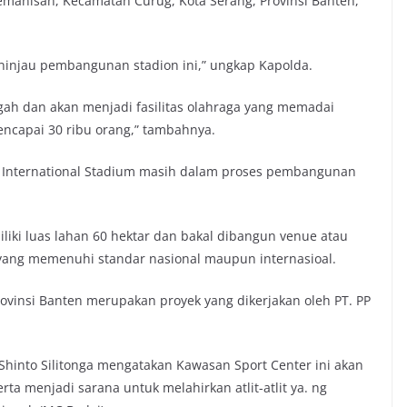
emanisan, Kecamatan Curug, Kota Serang, Provinsi Banten,
ninjau pembangunan stadion ini,” ungkap Kapolda.
gah dan akan menjadi fasilitas olahraga yang memadai
ncapai 30 ribu orang,” tambahnya.
n International Stadium masih dalam proses pembangunan
iliki luas lahan 60 hektar dan bakal dibangun venue atau
 yang memenuhi standar nasional maupun internasioal.
vinsi Banten merupakan proyek yang dikerjakan oleh PT. PP
hinto Silitonga mengatakan Kawasan Sport Center ini akan
rta menjadi sarana untuk melahirkan atlit-atlit ya. ng