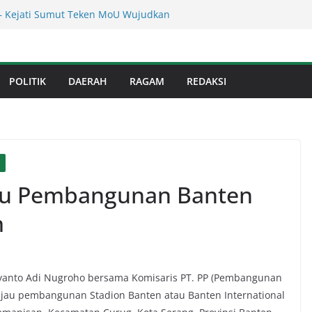
res Binjai! Diduga Warga Resah Judi
a Binjai Bebas Beroperasi
– Kejati Sumut Teken MoU Wujudkan
 Profesional Tanpa Praktik Transaksiona
erahkan Sejumlah Alat Berat Bersihkan
an Dari Sedimentasi Tebal
POLITIK
DAERAH
RAGAM
REDAKSI
n Dinas Perkimcikataru Paling Buruk, Plh
ankan Dievaluasi
anan Infrastruktur Kota Medan, Dinas
t Sinergi dengan Kecamatan
jau Pembangunan Banten
m
riyanto Adi Nugroho bersama Komisaris PT. PP (Pembangunan
jau pembangunan Stadion Banten atau Banten International