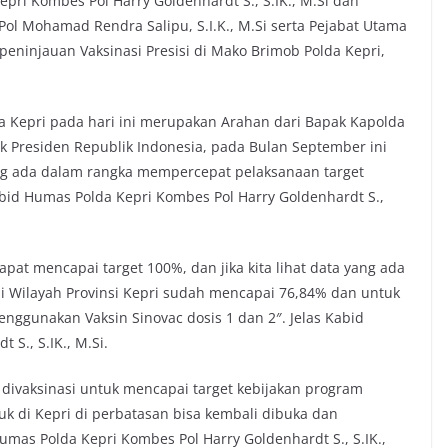
pri Kombes Pol Harry Goldenhardt S., S.IK., M.Si dan
ol Mohamad Rendra Salipu, S.I.K., M.Si serta Pejabat Utama
peninjauan Vaksinasi Presisi di Mako Brimob Polda Kepri,
da Kepri pada hari ini merupakan Arahan dari Bapak Kapolda
 Presiden Republik Indonesia, pada Bulan September ini
ang ada dalam rangka mempercepat pelaksanaan target
abid Humas Polda Kepri Kombes Pol Harry Goldenhardt S.,
pat mencapai target 100%, dan jika kita lihat data yang ada
 di Wilayah Provinsi Kepri sudah mencapai 76,84% dan untuk
enggunakan Vaksin Sinovac dosis 1 dan 2″. Jelas Kabid
S., S.IK., M.Si.
divaksinasi untuk mencapai target kebijakan program
suk di Kepri di perbatasan bisa kembali dibuka dan
mas Polda Kepri Kombes Pol Harry Goldenhardt S., S.IK.,