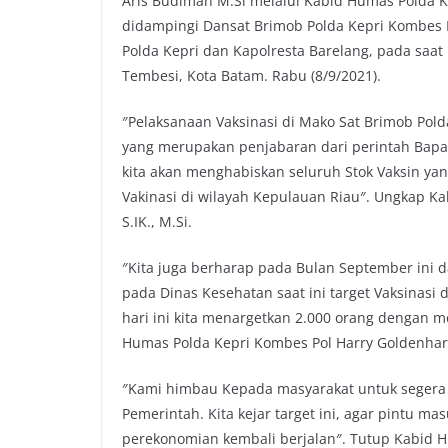
Aris Budiman M.Si melalui Kabid Humas Polda Ke
didampingi Dansat Brimob Polda Kepri Kombes P
Polda Kepri dan Kapolresta Barelang, pada saat 
Tembesi, Kota Batam. Rabu (8/9/2021).
″Pelaksanaan Vaksinasi di Mako Sat Brimob Pol
yang merupakan penjabaran dari perintah Bapak
kita akan menghabiskan seluruh Stok Vaksin y
Vakinasi di wilayah Kepulauan Riau″. Ungkap K
S.IK., M.Si.
″Kita juga berharap pada Bulan September ini da
pada Dinas Kesehatan saat ini target Vaksinasi
hari ini kita menargetkan 2.000 orang dengan m
Humas Polda Kepri Kombes Pol Harry Goldenhardt 
″Kami himbau Kepada masyarakat untuk segera 
Pemerintah. Kita kejar target ini, agar pintu ma
perekonomian kembali berjalan″. Tutup Kabid Hu