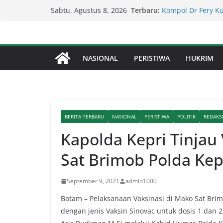
Kapolda Sumut – 
Skip
Terbaru:
Penegakan Hukum 
Sabtu, Agustus 8, 2026
to
Kompol Dr Fery K
Berhasil Diamanka
content
Serapan Anggaran 
Sekda: Kami Saran
NASIONAL
PERISTIWA
HUKRIM
Percepat Penangan
SDABMBK Perkuat 
Lapor Pak Kapolre
Brahrang Di Kota 
BERITA TERBARU
NASIONAL
PERISTIWA
POLITIK
REDAKSI
Kapolda Kepri Tinjau 
Sat Brimob Polda Kep
September 9, 2021
admin1000
Batam – Pelaksanaan Vaksinasi di Mako Sat Brim
dengan jenis Vaksin Sinovac untuk dosis 1 dan 2