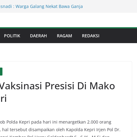
Kejati Sumut Teken MoU Wujudkan
Profesional Tanpa Praktik Transaksiona
usnadi : Warga Galang Nekat Bawa Ganja
n Satresnarkoba Polresta Deliserdang
Dinas Perkimcikataru Paling Buruk, Plh
kan Dievaluasi
POLITIK
DAERAH
RAGAM
REDAKSI
an Infrastruktur Kota Medan, Dinas
Sinergi dengan Kecamatan
s Binjai! Diduga Warga Resah Judi
Binjai Bebas Beroperasi
Vaksinasi Presisi Di Mako
ri
ob Polda Kepri pada hari ini menargetkan 2.000 orang
, hal tersebut disampaikan oleh Kapolda Kepri Irjen Pol Dr.