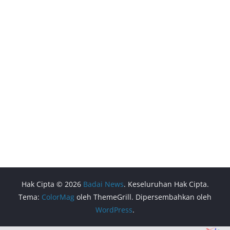
Hak Cipta © 2026
Badai News
. Keseluruhan Hak Cipta.
Tema:
ColorMag
oleh ThemeGrill. Dipersembahkan oleh
WordPress
.