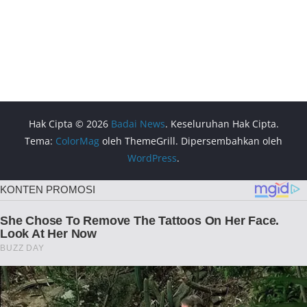
Hak Cipta © 2026
Badai News
. Keseluruhan Hak Cipta.
Tema:
ColorMag
oleh ThemeGrill. Dipersembahkan oleh
WordPress
.