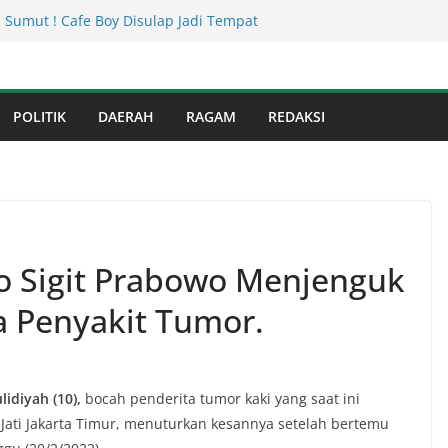
 Sumut ! Cafe Boy Disulap Jadi Tempat
Dikelola Aseng Kayu.
an Infrastruktur Kota Medan, Dinas
Sinergi dengan Kecamatan
s Binjai! Diduga Warga Resah Judi
POLITIK
DAERAH
RAGAM
REDAKSI
Binjai Bebas Beroperasi
Kejati Sumut Teken MoU Wujudkan
Profesional Tanpa Praktik Transaksiona
usnadi : Warga Galang Nekat Bawa Ganja
n Satresnarkoba Polresta Deliserdang
tyo Sigit Prabowo Menjenguk
a Penyakit Tumor.
idiyah (10),
bocah penderita tumor kaki yang saat ini
t Jati Jakarta Timur, menuturkan kesannya setelah bertemu