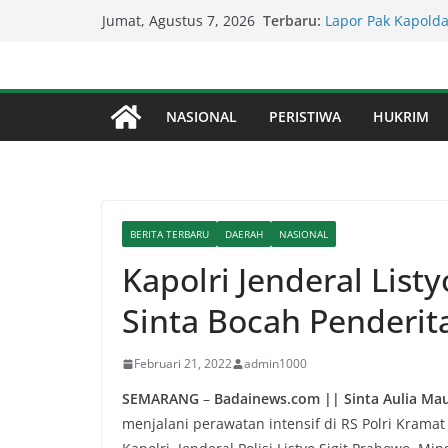
Skip
Terbaru:
Lapor Pak Kapolda
Jumat, Agustus 7, 2026
to
Perjudian Diduga 
Percepat Penangan
content
SDABMBK Perkuat 
Lapor Pak Kapolre
NASIONAL
PERISTIWA
HUKRIM
Brahrang Di Kota 
Kapolda Sumut – 
Penegakan Hukum 
Kompol Dr Fery K
Berhasil Diamanka
BERITA TERBARU
DAERAH
NASIONAL
Kapolri Jenderal Lis
Sinta Bocah Penderit
Februari 21, 2022
admin1000
SEMARANG
–
Badainews.com || Sinta Aulia Maul
menjalani perawatan intensif di RS Polri Krama