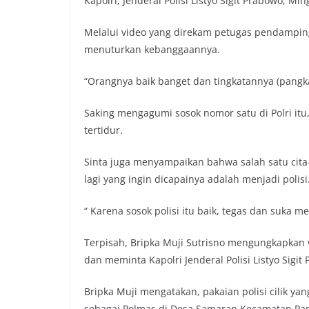
Kapolri, Jenderal Polisi Listyo Sigit Prabowo, Min
Melalui video yang direkam petugas pendamping 
menuturkan kebanggaannya.
“Orangnya baik banget dan tingkatannya (pangkatn
Saking mengagumi sosok nomor satu di Polri itu
tertidur.
Sinta juga menyampaikan bahwa salah satu cita-ci
lagi yang ingin dicapainya adalah menjadi polisi
“ Karena sosok polisi itu baik, tegas dan suka 
Terpisah, Bripka Muji Sutrisno mengungkapkan vi
dan meminta Kapolri Jenderal Polisi Listyo Sig
Bripka Muji mengatakan, pakaian polisi cilik yan
sebagai Polmas di Desa Samaran Kecamatan P