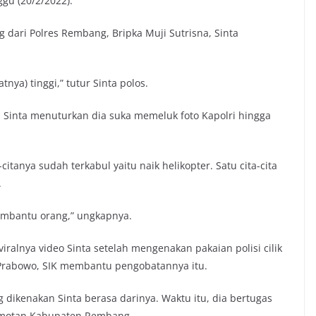
ggu (20/2/2022).
dari Polres Rembang, Bripka Muji Sutrisna, Sinta
ya) tinggi,” tutur Sinta polos.
, Sinta menuturkan dia suka memeluk foto Kapolri hingga
tanya sudah terkabul yaitu naik helikopter. Satu cita-cita
.
membantu orang,” ungkapnya.
ralnya video Sinta setelah mengenakan pakaian polisi cilik
it Prabowo, SIK membantu pengobatannya itu.
g dikenakan Sinta berasa darinya. Waktu itu, dia bertugas
amotan Kabupaten Rembang.