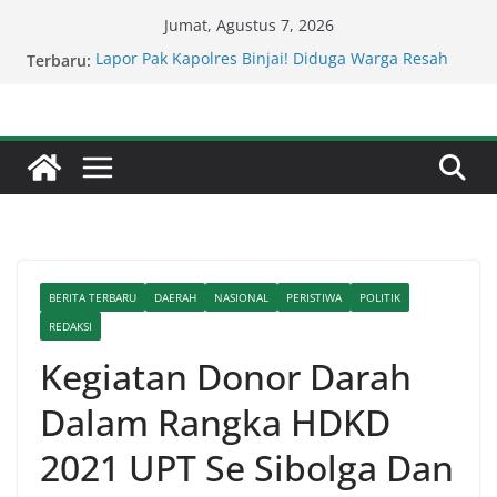
Skip
Jumat, Agustus 7, 2026
to
Terbaru:
Lapor Pak Kapolres Binjai! Diduga Warga Resah
content
Judi Brahrang Di Kota Binjai Bebas Beroperasi
Kapolda Sumut – Kejati Sumut Teken MoU
Wujudkan Penegakan Hukum Profesional Tanpa
Praktik Transaksiona
Kompol Dr Fery Kusnadi : Warga Galang Nekat
Bawa Ganja Berhasil Diamankan Satresnarkoba
Polresta Deliserdang
Lapor Pak Kapolda Sumut ! Cafe Boy Disulap Jadi
Tempat Perjudian Diduga Dikelola Aseng Kayu.
Percepat Penanganan Infrastruktur Kota Medan,
BERITA TERBARU
DAERAH
NASIONAL
PERISTIWA
POLITIK
Dinas SDABMBK Perkuat Sinergi dengan
Kecamatan
REDAKSI
Kegiatan Donor Darah
Dalam Rangka HDKD
2021 UPT Se Sibolga Dan