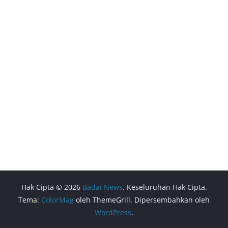
Hak Cipta © 2026
Badai News
. Keseluruhan Hak Cipta.
Tema:
ColorMag
oleh ThemeGrill. Dipersembahkan oleh
WordPress
.