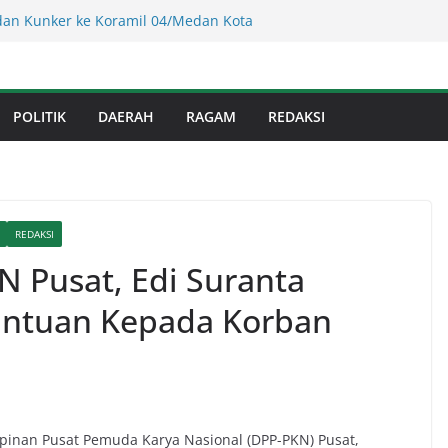
 Sumut ! Cafe Boy Disulap Jadi Tempat
Dikelola Aseng Kayu.
an Kunker ke Koramil 04/Medan Kota
 Kepada 20 Warga Kaum Dhu’afa
s Binjai! Diduga Warga Resah Judi
Binjai Bebas Beroperasi
POLITIK
DAERAH
RAGAM
REDAKSI
Kejati Sumut Teken MoU Wujudkan
Profesional Tanpa Praktik Transaksiona
usnadi : Warga Galang Nekat Bawa Ganja
an Satresnarkoba Polresta Deliserdang
REDAKSI
N Pusat, Edi Suranta
antuan Kepada Korban
mpinan Pusat Pemuda Karya Nasional (DPP-PKN) Pusat,