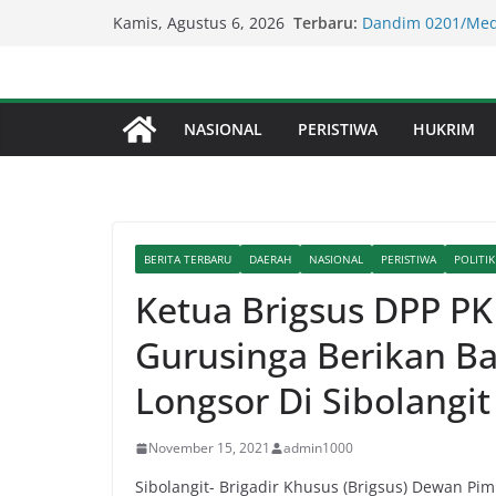
Skip
Lapor Pak Kapolda
Terbaru:
Kamis, Agustus 6, 2026
Perjudian Diduga 
to
Dandim 0201/Med
content
Berikan Santunan
Lapor Pak Kapolre
Brahrang Di Kota 
NASIONAL
PERISTIWA
HUKRIM
Kapolda Sumut – 
Penegakan Hukum 
Kompol Dr Fery K
Berhasil Diamank
BERITA TERBARU
DAERAH
NASIONAL
PERISTIWA
POLITIK
Ketua Brigsus DPP PK
Gurusinga Berikan B
Longsor Di Sibolangit
November 15, 2021
admin1000
Sibolangit- Brigadir Khusus (Brigsus) Dewan Pi