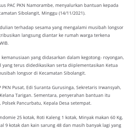
gsus PAC PKN Namorambe, menyalurkan bantuan kepada
amatan Sibolangit, Minggu (14/11/2021).
dulian terhadap sesama yang mengalami musibah longsor
stribusikan langsung diantar ke rumah warga terkena
WIB.
lai kemanusiaan yang didasarkan dalam kegotong- royongan,
yang terus didedikasikan serta diiplementasikan Ketua
usibah longsor di Kecamatan Sibolangit.
PKN Pusat, Edi Suranta Gurusinga, Sekretaris Irwansyah,
Kelana Tarigan. Sementara, penyerahan bantuan itu
l, Polsek Pancurbatu, Kepala Desa setempat.
ndomie 25 kotak, Roti Kaleng 1 kotak, Minyak makan 60 Kg,
ral 9 kotak dan kain sarung 48 dan masih banyak lagi yang