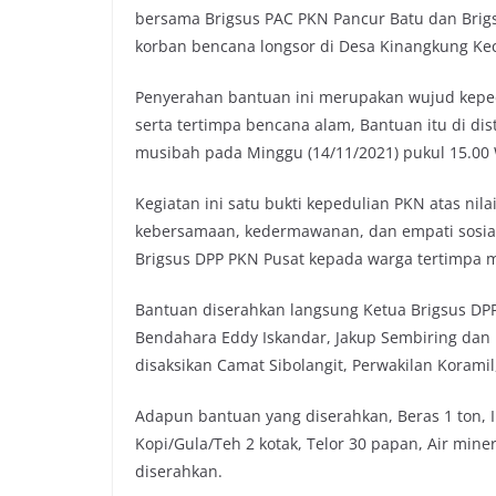
bersama Brigsus PAC PKN Pancur Batu dan Bri
korban bencana longsor di Desa Kinangkung Kec
Penyerahan bantuan ini merupakan wujud kepe
serta tertimpa bencana alam, Bantuan itu di di
musibah pada Minggu (14/11/2021) pukul 15.00 
Kegiatan ini satu bukti kepedulian PKN atas ni
kebersamaan, kedermawanan, dan empati sosial 
Brigsus DPP PKN Pusat kepada warga tertimpa m
Bantuan diserahkan langsung Ketua Brigsus DPP 
Bendahara Eddy Iskandar, Jakup Sembiring dan 
disaksikan Camat Sibolangit, Perwakilan Korami
Adapun bantuan yang diserahkan, Beras 1 ton, I
Kopi/Gula/Teh 2 kotak, Telor 30 papan, Air mine
diserahkan.