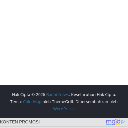
Hak Cipta © 2026
Badai News
. Keseluruhan Hak Cipta.
Tema:
ColorMag
oleh ThemeGrill. Dipersembahkan oleh
WordPress
.