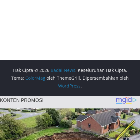
Hak Cipta © 2026
Badai News
. Keseluruhan Hak Cipta.
Tema:
ColorMag
oleh ThemeGrill. Dipersembahkan oleh
WordPress
.