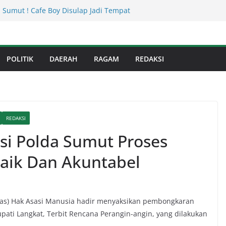
 Sumut ! Cafe Boy Disulap Jadi Tempat
Dikelola Aseng Kayu.
an Infrastruktur Kota Medan, Dinas
Sinergi dengan Kecamatan
s Binjai! Diduga Warga Resah Judi
POLITIK
DAERAH
RAGAM
REDAKSI
Binjai Bebas Beroperasi
Kejati Sumut Teken MoU Wujudkan
Profesional Tanpa Praktik Transaksiona
usnadi : Warga Galang Nekat Bawa Ganja
n Satresnarkoba Polresta Deliserdang
REDAKSI
i Polda Sumut Proses
Baik Dan Akuntabel
as) Hak Asasi Manusia hadir menyaksikan pembongkaran
ati Langkat, Terbit Rencana Perangin-angin, yang dilakukan