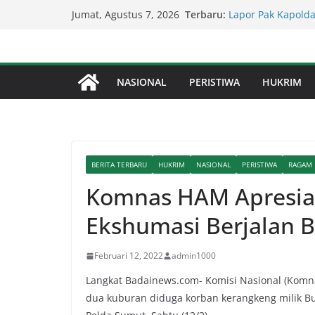
Skip
Terbaru:
Lapor Pak Kapolda
Jumat, Agustus 7, 2026
to
Perjudian Diduga 
Percepat Penangan
content
SDABMBK Perkuat 
Lapor Pak Kapolre
NASIONAL
PERISTIWA
HUKRIM
Brahrang Di Kota 
Kapolda Sumut – 
Penegakan Hukum 
Kompol Dr Fery K
Berhasil Diamanka
BERITA TERBARU
HUKRIM
NASIONAL
PERISTIWA
RAGAM
Komnas HAM Apresias
Ekshumasi Berjalan 
Februari 12, 2022
admin1000
Langkat Badainews.com- Komisi Nasional (Komn
dua kuburan diduga korban kerangkeng milik Bup