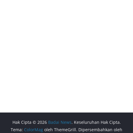
Hak Cipta © 2026
Badai News
. Keseluruhan Hak Cipta.
Tema:
ColorMag
oleh ThemeGrill. Dipersembahkan oleh