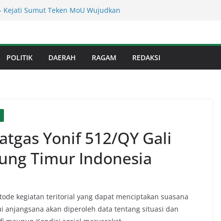
res Binjai! Diduga Warga Resah Judi
a Binjai Bebas Beroperasi
– Kejati Sumut Teken MoU Wujudkan
 Profesional Tanpa Praktik Transaksiona
erahkan Sejumlah Alat Berat Bersihkan
an Dari Sedimentasi Tebal
POLITIK
DAERAH
RAGAM
REDAKSI
n Dinas Perkimcikataru Paling Buruk, Plh
ankan Dievaluasi
anan Infrastruktur Kota Medan, Dinas
t Sinergi dengan Kecamatan
atgas Yonif 512/QY Gali
jung Timur Indonesia
de kegiatan teritorial yang dapat menciptakan suasana
i anjangsana akan diperoleh data tentang situasi dan