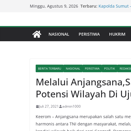
Lapor Pak Kapol
Skip
Terbaru:
Brahrang Di Kot
Minggu, Agustus 9, 2026
to
Kapolda Sumut 
Penegakan Hukum
content
Kadis SDABMBK K
Parit Jalan Tadu
NASIONAL
PERISTIWA
HUKRIM
Serapan Anggara
Sekda: Kami Sar
Percepat Penang
SDABMBK Perkua
BERITA TERBARU
NASIONAL
PERISTIWA
POLITIK
REDAKSI
Melalui Anjangsana,S
Potensi Wilayah Di U
Juli 27, 2021
admin1000
Keerom – Anjangsana merupakan salah satu meto
harmonis antara TNI dengan masyarakat, melalu