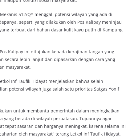
afi maupun Kondisi sosial masyarakat.
 Mekanis 512/QY menggali potensi wilayah yang ada di
panya, seperti yang dilakukan oleh Pos Kalipay meninjau
ang terbuat dari bahan dasar kulit kayu putih di Kampung
Pos Kalipay ini ditujukan kepada kerajinan tangan yang
n secara lebih lanjut dan dipasarkan dengan cara yang
an masyarakat.
Letkol Inf Taufik Hidayat menjelaskan bahwa selain
n potensi wilayah juga salah satu prioritas Satgas Yonif
i lakukan untuk membantu pemerintah dalam meningkatkan
a yang berada di wilayah perbatasan. Tujuannya agar
at tepat sasaran dan harganya meningkat, karena selama ini
aharian oleh masyarakat” terang Letkol Inf Taufik Hidayat.