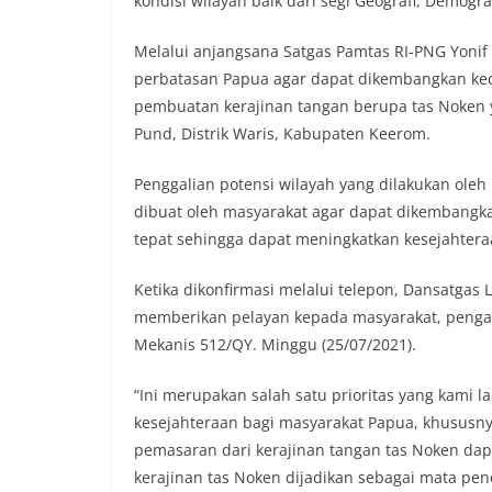
kondisi wilayah baik dari segi Geografi, Demogr
Melalui anjangsana Satgas Pamtas RI-PNG Yonif
perbatasan Papua agar dapat dikembangkan kede
pembuatan kerajinan tangan berupa tas Noken y
Pund, Distrik Waris, Kabupaten Keerom.
Penggalian potensi wilayah yang dilakukan oleh 
dibuat oleh masyarakat agar dapat dikembangka
tepat sehingga dapat meningkatkan kesejahtera
Ketika dikonfirmasi melalui telepon, Dansatgas 
memberikan pelayan kepada masyarakat, pengalia
Mekanis 512/QY. Minggu (25/07/2021).
“Ini merupakan salah satu prioritas yang kam
kesejahteraan bagi masyarakat Papua, khususny
pemasaran dari kerajinan tangan tas Noken dap
kerajinan tas Noken dijadikan sebagai mata penc