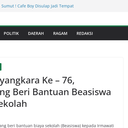
usnadi : Warga Galang Nekat Bawa Ganja
n Satresnarkoba Polresta Deliserdang
 Sumut ! Cafe Boy Disulap Jadi Tempat
Dikelola Aseng Kayu.
an Infrastruktur Kota Medan, Dinas
Sinergi dengan Kecamatan
POLITIK
DAERAH
RAGAM
REDAKSI
s Binjai! Diduga Warga Resah Judi
Binjai Bebas Beroperasi
Kejati Sumut Teken MoU Wujudkan
Profesional Tanpa Praktik Transaksiona
angkara Ke – 76,
ang Beri Bantuan Beasiswa
ekolah
ang beri bantuan biaya sekolah (Beasiswa) kepada Irmawati