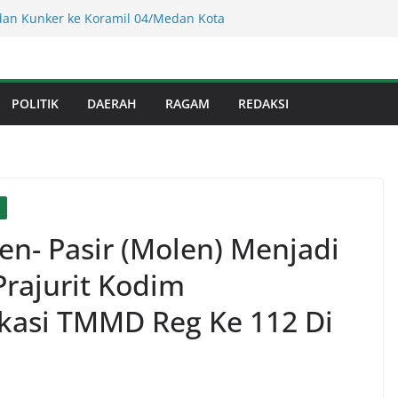
 Sumut ! Cafe Boy Disulap Jadi Tempat
Dikelola Aseng Kayu.
an Kunker ke Koramil 04/Medan Kota
 Kepada 20 Warga Kaum Dhu’afa
s Binjai! Diduga Warga Resah Judi
Binjai Bebas Beroperasi
POLITIK
DAERAH
RAGAM
REDAKSI
Kejati Sumut Teken MoU Wujudkan
Profesional Tanpa Praktik Transaksiona
usnadi : Warga Galang Nekat Bawa Ganja
an Satresnarkoba Polresta Deliserdang
n- Pasir (Molen) Menjadi
rajurit Kodim
okasi TMMD Reg Ke 112 Di