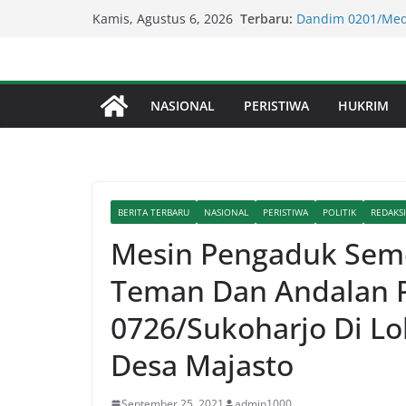
Lapor Pak Kapolda
Skip
Terbaru:
Perjudian Diduga 
Kamis, Agustus 6, 2026
to
Dandim 0201/Med
Berikan Santunan
content
Lapor Pak Kapolre
Brahrang Di Kota 
NASIONAL
PERISTIWA
HUKRIM
Kapolda Sumut – 
Penegakan Hukum 
Kompol Dr Fery K
Berhasil Diamank
BERITA TERBARU
NASIONAL
PERISTIWA
POLITIK
REDAKSI
Mesin Pengaduk Seme
Teman Dan Andalan P
0726/Sukoharjo Di L
Desa Majasto
September 25, 2021
admin1000