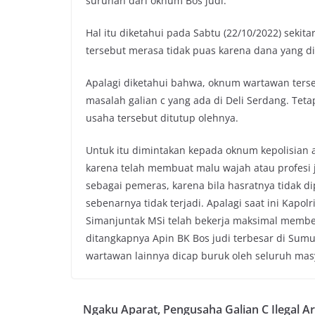
suruhan dari oknum Bos judi.
Hal itu diketahui pada Sabtu (22/10/2022) sekit
tersebut merasa tidak puas karena dana yang d
Apalagi diketahui bahwa, oknum wartawan ters
masalah galian c yang ada di Deli Serdang. Tet
usaha tersebut ditutup olehnya.
Untuk itu dimintakan kepada oknum kepolisian 
karena telah membuat malu wajah atau profesi j
sebagai pemeras, karena bila hasratnya tidak d
sebenarnya tidak terjadi. Apalagi saat ini Kapol
Simanjuntak MSi telah bekerja maksimal membera
ditangkapnya Apin BK Bos judi terbesar di Sumut
wartawan lainnya dicap buruk oleh seluruh masy
Ngaku Aparat, Pengusaha Galian C Ilegal Ar