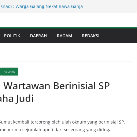
usnadi : Warga Galang Nekat Bawa Ganja
n Satresnarkoba Polresta Deliserdang
 Sumut ! Cafe Boy Disulap Jadi Tempat
Dikelola Aseng Kayu.
an Infrastruktur Kota Medan, Dinas
POLITIK
DAERAH
RAGAM
REDAKSI
Sinergi dengan Kecamatan
s Binjai! Diduga Warga Resah Judi
Binjai Bebas Beroperasi
Kejati Sumut Teken MoU Wujudkan
Profesional Tanpa Praktik Transaksiona
REDAKSI
 Wartawan Berinisial SP
aha Judi
umut kembali tercoreng oleh ulah oknum yang berinisial SP.
menerima sejumlah upeti dari seseorang yang diduga