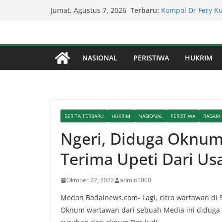
Skip
Terbaru:
Kompol Dr Fery K
Jumat, Agustus 7, 2026
to
Berhasil Diamanka
Lapor Pak Kapolda
content
Perjudian Diduga 
Percepat Penangan
NASIONAL
PERISTIWA
HUKRIM
SDABMBK Perkuat 
Lapor Pak Kapolre
Brahrang Di Kota 
Kapolda Sumut – 
Penegakan Hukum 
BERITA TERBARU
HUKRIM
NASIONAL
PERISTIWA
RAGAM
Ngeri, Diduga Oknum
Terima Upeti Dari Us
Oktober 22, 2022
admin1000
Medan Badainews.com- Lagi, citra wartawan di S
Oknum wartawan dari sebuah Media ini diduga 