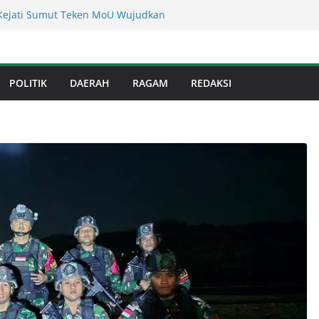
s Binjai! Diduga Warga Resah Judi
Binjai Bebas Beroperasi
Kejati Sumut Teken MoU Wujudkan
Profesional Tanpa Praktik Transaksiona
usnadi : Warga Galang Nekat Bawa Ganja
POLITIK
DAERAH
RAGAM
REDAKSI
n Satresnarkoba Polresta Deliserdang
Dinas Perkimcikataru Paling Buruk, Plh
kan Dievaluasi
an Infrastruktur Kota Medan, Dinas
Sinergi dengan Kecamatan