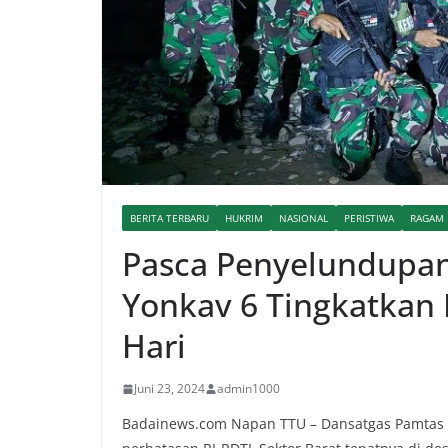
BERITA TERBARU
HUKRIM
NASIONAL
PERISTIWA
RAGAM
Pasca Penyelundupan
Yonkav 6 Tingkatkan 
Hari
Juni 23, 2024
admin1000
Badainews.com Napan TTU – Dansatgas Pamtas RI