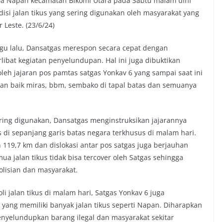
esa Napan kecamatan Bikomi Utara pada Sabtu malam dini
isi jalan tikus yang sering digunakan oleh masyarakat yang
Leste. (23/6/24)
gu lalu, Dansatgas merespon secara cepat dengan
libat kegiatan penyelundupan. Hal ini juga dibuktikan
leh jajaran pos pamtas satgas Yonkav 6 yang sampai saat ini
n baik miras, bbm, sembako di tapal batas dan semuanya
ring digunakan, Dansatgas menginstruksikan jajarannya
us di sepanjang garis batas negara terkhusus di malam hari.
119,7 km dan dislokasi antar pos satgas juga berjauhan
a jalan tikus tidak bisa tercover oleh Satgas sehingga
lisian dan masyarakat.
i jalan tikus di malam hari, Satgas Yonkav 6 juga
yang memiliki banyak jalan tikus seperti Napan. Diharapkan
nyelundupkan barang ilegal dan masyarakat sekitar