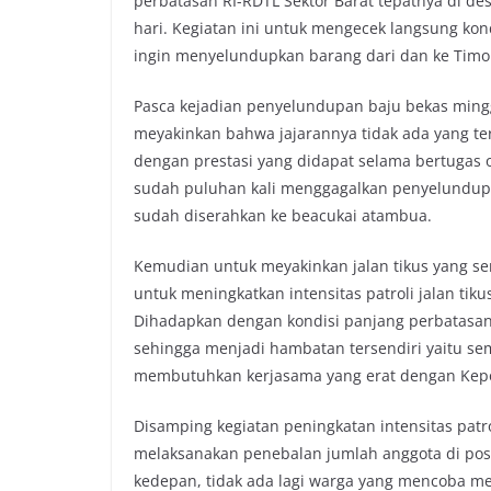
perbatasan RI-RDTL Sektor Barat tepatnya di d
hari. Kegiatan ini untuk mengecek langsung kond
ingin menyelundupkan barang dari dan ke Timor 
Pasca kejadian penyelundupan baju bekas ming
meyakinkan bahwa jajarannya tidak ada yang ter
dengan prestasi yang didapat selama bertugas o
sudah puluhan kali menggagalkan penyelundupa
sudah diserahkan ke beacukai atambua.
Kemudian untuk meyakinkan jalan tikus yang se
untuk meningkatkan intensitas patroli jalan tik
Dihadapkan dengan kondisi panjang perbatasan 
sehingga menjadi hambatan tersendiri yaitu semu
membutuhkan kerjasama yang erat dengan Kepo
Disamping kegiatan peningkatan intensitas patrol
melaksanakan penebalan jumlah anggota di pos 
kedepan, tidak ada lagi warga yang mencoba me