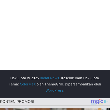
Hak Cipta © 2026
Badai News
. Keseluruhan Hak Cipta.
Tema:
ColorMag
oleh ThemeGrill. Dipersembahkan oleh
WordPress
.