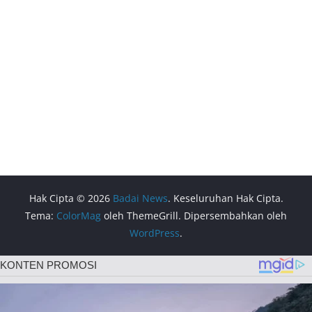
Hak Cipta © 2026
Badai News
. Keseluruhan Hak Cipta.
Tema:
ColorMag
oleh ThemeGrill. Dipersembahkan oleh
WordPress
.